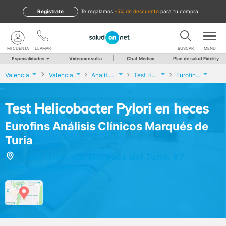
Regístrate
te regalamos
-5% de descuento
para tu compra
MI CUENTA
LLAMAR
BUSCAR
MENU
Especialidades
Videoconsulta
Chat Médico
Plan de salud Fidelity
Valencia
Valencia
Analíticas y Genética
Test Helicobacter Pylori en heces
Eurofins Análisis Clínicos Marqués de Turia
Test Helicobacter Pylori en heces
Eurofins Análisis Clínicos Marqués de
Turia
Calle Gran Vía Marqués del Turía, 67,
Valencia (Valencia)