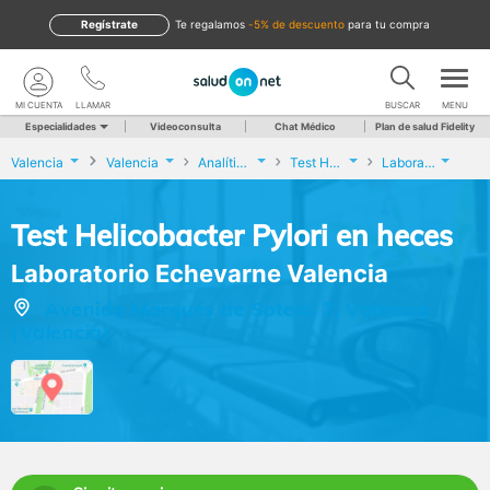
Regístrate
te regalamos
-5% de descuento
para tu compra
MI CUENTA
LLAMAR
BUSCAR
MENU
Especialidades
Videoconsulta
Chat Médico
Plan de salud Fidelity
Valencia
Valencia
Analíticas y Genética
Test Helicobacter Pylori en heces
Laboratorio Echevarne Valencia
Test Helicobacter Pylori en heces
Laboratorio Echevarne Valencia
Avenida Marqués de Sotelo, 7, Valencia
(Valencia)