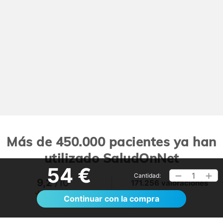
Más de 450.000 pacientes ya han
utilizado SaludOnNet
54 €
1
Cantidad:
9,2
/10
171.256 valoraciones
Ver >
Continuar con la compra