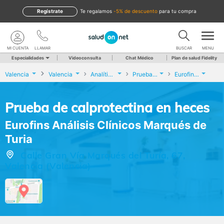
Regístrate
te regalamos
-5% de descuento
para tu compra
MI CUENTA
LLAMAR
BUSCAR
MENU
Especialidades
Videoconsulta
Chat Médico
Plan de salud Fidelity
Valencia
Valencia
Analíticas y Genética
Prueba de calprotectina en heces
Eurofins Análisis Clínicos Marqués de Turia
Prueba de calprotectina en heces
Eurofins Análisis Clínicos Marqués de
Turia
Calle Gran Vía Marqués del Turía, 67,
Valencia (Valencia)