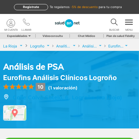
Regístrate
te regalamos
-5% de descuento
para tu compra
MI CUENTA
LLAMAR
BUSCAR
MENU
Especialidades
Videoconsulta
Chat Médico
Plan de salud Fidelity
La Rioja
Logroño
Analíticas y Genética
Análisis de PSA
Eurofins Análisis Clínicos Logroño
Análisis de PSA
Eurofins Análisis Clínicos Logroño
10
(1 valoración)
Calle Calvo Sotelo, 6, Logroño (La Rioja)