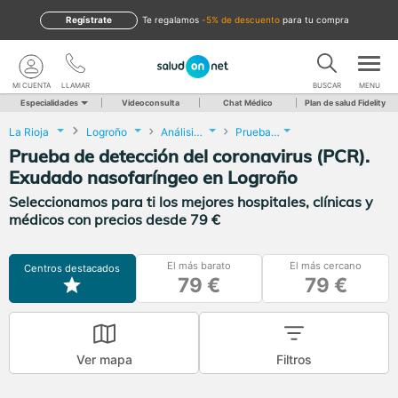
Regístrate
te regalamos
-5% de descuento
para tu compra
MI CUENTA
LLAMAR
BUSCAR
MENU
Especialidades
Videoconsulta
Chat Médico
Plan de salud Fidelity
La Rioja
Logroño
Análisis Clínicos
Prueba de detección del coronavirus (PCR). Exudado nasofaríngeo
Prueba de detección del coronavirus (PCR).
Exudado nasofaríngeo en Logroño
Seleccionamos para ti los mejores hospitales, clínicas y
médicos con precios desde 79 €
El más barato
El más cercano
Centros destacados
79 €
79 €
Ver mapa
Filtros