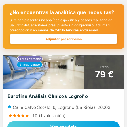
¿No encuentras la analítica que necesitas?
Si te han prescrito una analítica específica y deseas realizarla en
SaludOnNet, solicítanos presupuesto sin compromiso. Adjunta tu
prescripción y en
menos de 24h lo tendrás en tu email.
Adjuntar prescripción
PRECIO
79 €
Eurofins Análisis Clínicos Logroño
Calle Calvo Sotelo, 6, Logroño (La Rioja), 26003
(1 valoración)
10