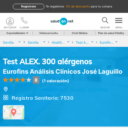
Regístrate
te regalamos
-5% de descuento
para tu compra
MI CUENTA
LLAMAR
BUSCAR
MENU
Especialidades
Videoconsulta
Chat Médico
Plan de salud Fidelity
Sevilla
Sevilla
Analíticas y Genética
Test ALEX. 300 alérgenos
Eurofins Análisis Clínicos José Laguillo
Test ALEX. 300 alérgenos
Eurofins Análisis Clínicos José Laguillo
8
(1 valoración)
Calle José Laguillo, 27, Sevilla (Sevilla)
Registro Sanitario: 7530