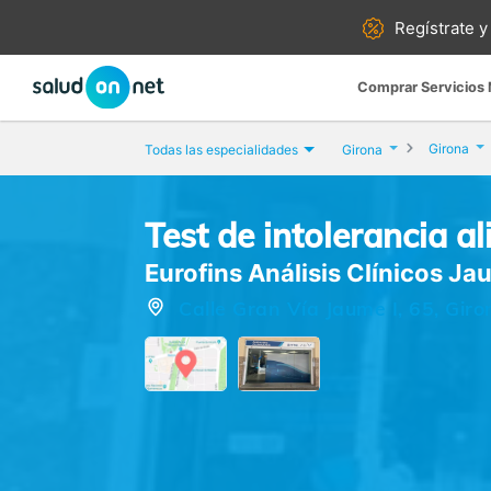
Regístrate y
Comprar Servicios
Girona
Todas las especialidades
Girona
Test de intolerancia a
Eurofins Análisis Clínicos Ja
Calle Gran Vía Jaume I, 65, Giro