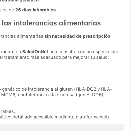
e es de
26 días laborables
.
 las intolerancias alimentarias
lerancias alimentarias
sin necesidad de prescripción
ormente en
SaludOnNet
una consulta con un especialista
r el tratamiento más adecuado para mejorar tu salud.
o genético de intolerancia al gluten (HLA-DQ2 y HLA-
n MCM6) e intolerancia a la fructosa (gen ALDOB).
orables.
nético detallado accesible mediante plataforma web.