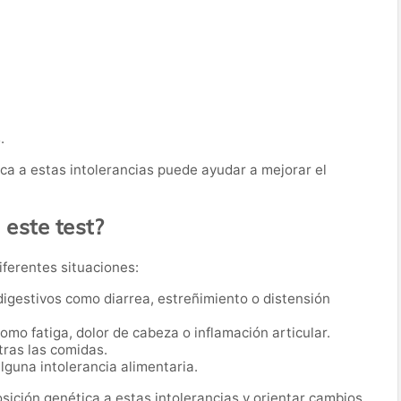
.
ica a estas intolerancias puede ayudar a mejorar el
 este test?
iferentes situaciones:
igestivos como diarrea, estreñimiento o distensión
mo fatiga, dolor de cabeza o inflamación articular.
tras las comidas.
guna intolerancia alimentaria.
osición genética a estas intolerancias y orientar cambios