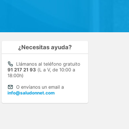
¿Necesitas ayuda?
Llámanos al teléfono gratuito
91 217 21 93
(L a V, de 10:00 a
18:00h)
O envíanos un email a
info@saludonnet.com