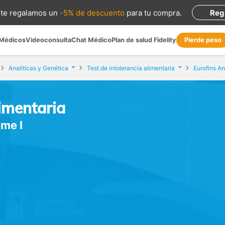
te regalamos
un
-5% de descuento
para tu compra
.
Reg
 Médicos
Videoconsulta
Chat Médico
Plan de salud Fidelity
Pierde peso
Analíticas y Genética
Test de intolerancia alimentaria
Eurofins An
limentaria
ume I
na (Girona)