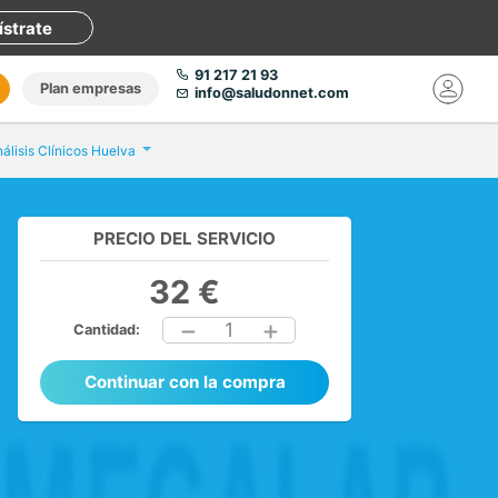
ístrate
91 217 21 93
Plan empresas
info@saludonnet.com
nálisis Clínicos Huelva
PRECIO DEL SERVICIO
32 €
1
Cantidad:
Continuar con la compra