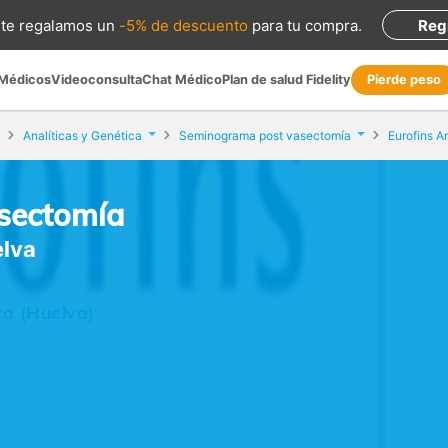
te regalamos
un
-5% de descuento
para tu compra
.
Reg
 Médicos
Videoconsulta
Chat Médico
Plan de salud Fidelity
Pierde peso
Analíticas y Genética
Seminograma post vasectomía
Eurofins A
sectomía
elva
va (Huelva)