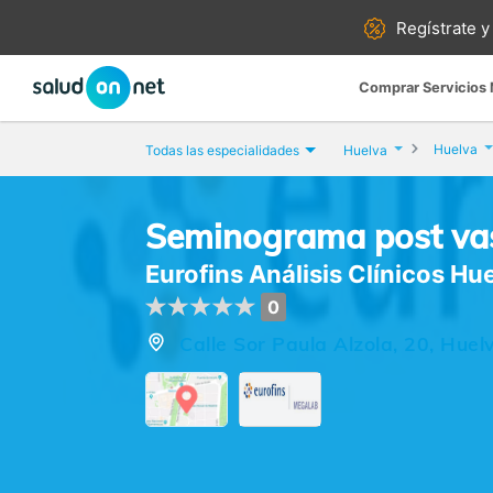
Regístrate y
Comprar Servicios
Huelva
Todas las especialidades
Huelva
Seminograma post va
Eurofins Análisis Clínicos Hu
0
Calle Sor Paula Alzola, 20, Huel