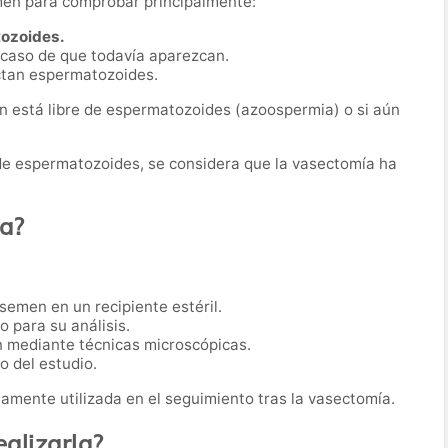
men para comprobar principalmente:
tozoides.
 caso de que todavía aparezcan.
ectan espermatozoides.
en está libre de espermatozoides (azoospermia) o si aún
 de espermatozoides, se considera que la vasectomía ha
ba?
semen en un recipiente estéril.
o para su análisis.
n mediante técnicas microscópicas.
o del estudio.
iamente utilizada en el seguimiento tras la vasectomía.
alizarla?