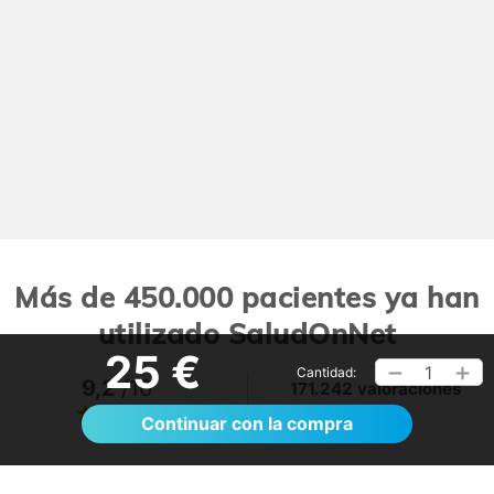
Más de 450.000 pacientes ya han
utilizado SaludOnNet
25 €
1
Cantidad:
9,2
/10
171.242 valoraciones
Ver >
Continuar con la compra