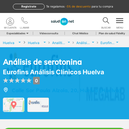
Regístrate
te regalamos
-5% de descuento
para tu compra
MI CUENTA
LLAMAR
BUSCAR
MENU
Especialidades
Videoconsulta
Chat Médico
Plan de salud Fidelity
Huelva
Huelva
Analíticas y Genética
Análisis de serotonina
Eurofins Análisis Clínicos Huelva
Análisis de serotonina
Eurofins Análisis Clínicos Huelva
0
Calle Sor Paula Alzola, 20, Huelva (Huelva)