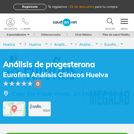
Regístrate
te regalamos
-5% de descuento
para tu compra
MI CUENTA
LLAMAR
BUSCAR
MENU
Especialidades
Videoconsulta
Chat Médico
Plan de salud Fidelity
Huelva
Huelva
Analíticas y Genética
Análisis de progesterona
Eurofins Análisis Clínicos Huelva
Análisis de progesterona
Eurofins Análisis Clínicos Huelva
0
Calle Sor Paula Alzola, 20, Huelva (Huelva)