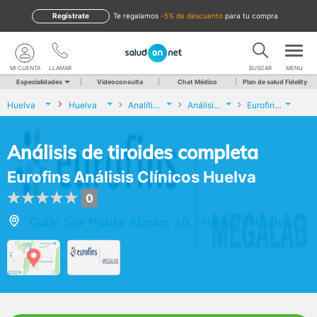
Regístrate
te regalamos
-5% de descuento
para tu compra
MI CUENTA
LLAMAR
BUSCAR
MENU
Especialidades
Videoconsulta
Chat Médico
Plan de salud Fidelity
Huelva
Huelva
Analíticas y Genética
Análisis de tiroides completa
Eurofins Análisis Clínicos Huelva
Análisis de tiroides completa
Eurofins Análisis Clínicos Huelva
0
Calle Sor Paula Alzola, 20, Huelva (Huelva)