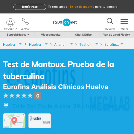
Regístrate
te regalamos
-5% de descuento
para tu compra
MI CUENTA
LLAMAR
BUSCAR
MENU
Especialidades
Videoconsulta
Chat Médico
Plan de salud Fidelity
Huelva
Huelva
Analíticas y Genética
Test de Mantoux. Prueba de la tuberculina
Eurofins Análisis Clínicos Huelva
Test de Mantoux. Prueba de la
tuberculina
Eurofins Análisis Clínicos Huelva
0
Calle Sor Paula Alzola, 20, Huelva (Huelva)