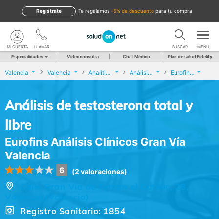
Regístrate
te regalamos
-5% de descuento
para tu compra
MI CUENTA
LLAMAR
BUSCAR
MENU
Especialidades
Videoconsulta
Chat Médico
Plan de salud Fidelity
Valencia
Valencia
Analíticas y Genética
Análisis de testosterona total y libre
Eurofins Análisis Clínicos Gran Vía Valencia
Análisis de testosterona total y
libre
Eurofins Análisis Clínicos Gran Vía
Valencia
6
(2 valoraciones)
Calle Gran Via de Ferran el Catòlic, 28,
Valencia (Valencia)
Registro Sanitario: 1854