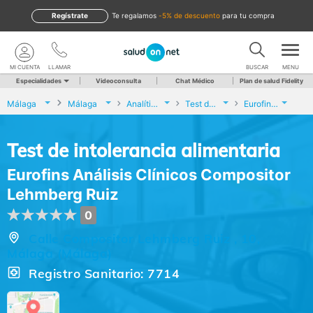
Regístrate
te regalamos
-5% de descuento
para tu compra
MI CUENTA
LLAMAR
BUSCAR
MENU
Especialidades
Videoconsulta
Chat Médico
Plan de salud Fidelity
Málaga
Málaga
Analíticas y Genética
Test de intolerancia alimentaria
Eurofins Análisis Clínicos Compositor Lehmberg Ruiz
Test de intolerancia alimentaria
Eurofins Análisis Clínicos Compositor
Lehmberg Ruiz
0
Calle Compositor Lehmberg Ruiz , 10,
Málaga (Málaga)
Registro Sanitario: 7714