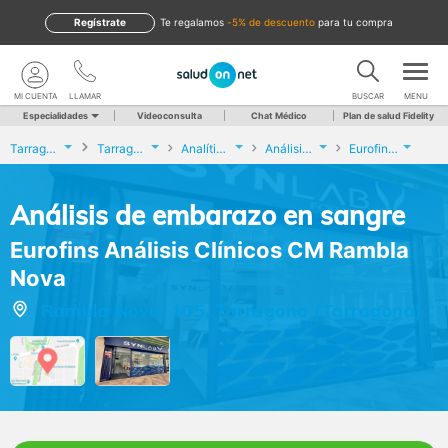
Regístrate
te regalamos
-5% de descuento
para tu compra
MI CUENTA
LLAMAR
BUSCAR
MENU
Especialidades
Videoconsulta
Chat Médico
Plan de salud Fidelity
Tarragona
Tarragona
Analíticas y Genética
Análisis de embarazo en sangre
Eurofins Análisis Clínicos CM Rambla Nova
Análisis de embarazo en sangre
Eurofins Análisis Clínicos CM Rambla
Nova
Rambla Nova, 105, Tarragona (Tarragona)