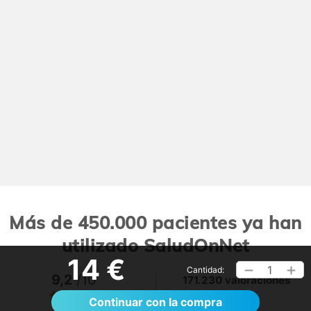
Más de 450.000 pacientes ya han
utilizado SaludOnNet
14 €
1
Cantidad:
9,2
/10
171.230 valoraciones
Ver >
Continuar con la compra