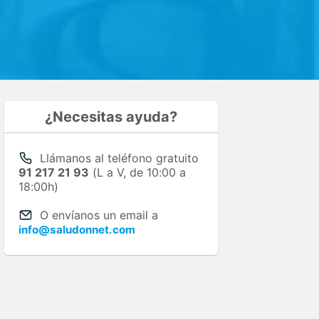
¿Necesitas ayuda?
Llámanos al teléfono gratuito
91 217 21 93
(L a V, de 10:00 a
18:00h)
O envíanos un email a
info@saludonnet.com