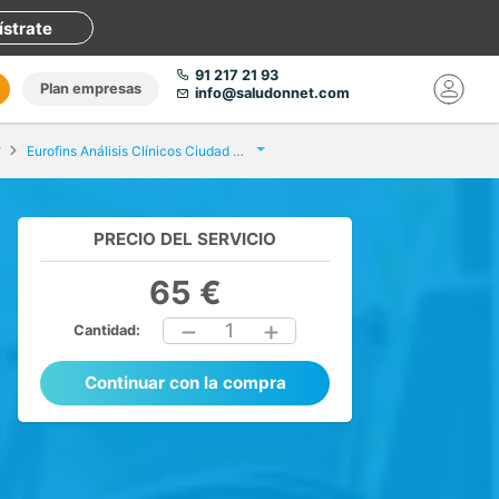
ístrate
91 217 21 93
Plan empresas
info@saludonnet.com
Eurofins Análisis Clínicos Ciudad Real
PRECIO DEL SERVICIO
65 €
1
Cantidad:
Continuar con la compra