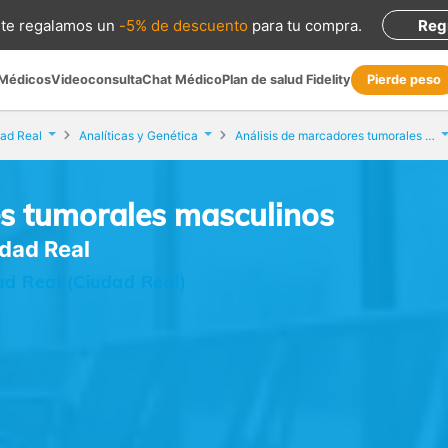
te regalamos
un
-5% de descuento
para tu compra
.
Reg
 Médicos
Videoconsulta
Chat Médico
Plan de salud Fidelity
Pierde peso
ad Real
Analíticas y Genética
Análisis de marcadores tumorales masculinos
es tumorales masculinos
udad Real
ad Real (Ciudad Real)