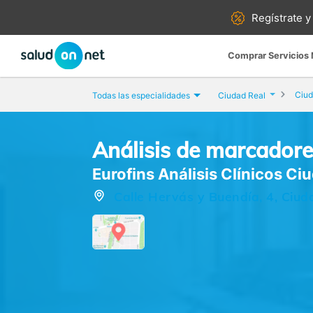
Regístrate y
Comprar Servicios
Ciud
Todas las especialidades
Ciudad Real
Análisis de marcador
Eurofins Análisis Clínicos Ci
Calle Hervás y Buendía, 4, Ciud