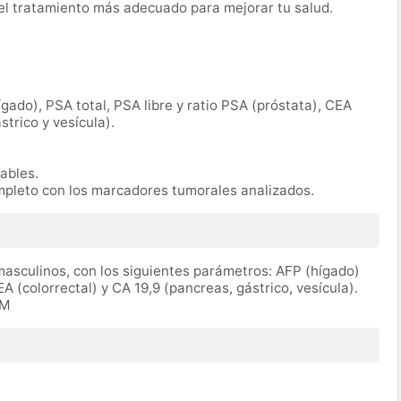
r el tratamiento más adecuado para mejorar tu salud.
ígado), PSA total, PSA libre y ratio PSA (próstata), CEA
strico y vesícula).
rables.
mpleto con los marcadores tumorales analizados.
asculinos, con los siguientes parámetros: AFP (hígado)
EA (colorrectal) y CA 19,9 (pancreas, gástrico, vesícula).
TM