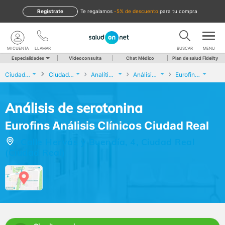
Regístrate
te regalamos
-5% de descuento
para tu compra
MI CUENTA
LLAMAR
BUSCAR
MENU
Especialidades
Videoconsulta
Chat Médico
Plan de salud Fidelity
Ciudad Real
Ciudad Real
Analíticas y Genética
Análisis de serotonina
Eurofins Análisis Clínicos Ciudad Real
Análisis de serotonina
Eurofins Análisis Clínicos Ciudad Real
Calle Hervás y Buendía, 4, Ciudad Real
(Ciudad Real)