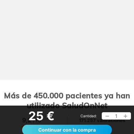
Más de 450.000 pacientes ya han
utilizado SaludOnNet
25 €
1
Cantidad:
9,2
/10
171.257 valoraciones
Ver >
Continuar con la compra