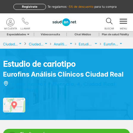
Regístrate
te regalamos
-5% de descuento
para tu compra
MI CUENTA
LLAMAR
BUSCAR
MENU
Especialidades
Videoconsulta
Chat Médico
Plan de salud Fidelity
Ciudad Real
Ciudad Real
Analíticas y Genética
Estudio de cariotipo
Eurofins Análisis Clínicos Ciudad Real
Estudio de cariotipo
Eurofins Análisis Clínicos Ciudad Real
Calle Hervás y Buendía, 4, Ciudad Real
(Ciudad Real)