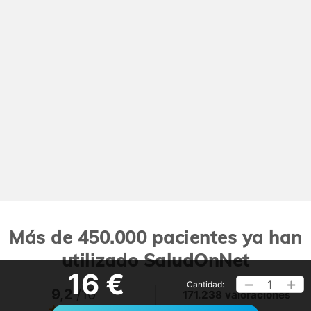
Más de 450.000 pacientes ya han
utilizado SaludOnNet
16 €
1
Cantidad:
9,2
/10
171.238 valoraciones
Ver >