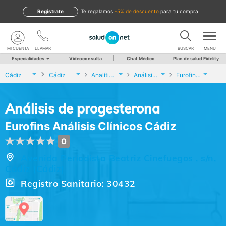
Regístrate
te regalamos
-5% de descuento
para tu compra
MI CUENTA
LLAMAR
BUSCAR
MENU
Especialidades
Videoconsulta
Chat Médico
Plan de salud Fidelity
Cádiz
Cádiz
Analíticas y Genética
Análisis de progesterona
Eurofins Análisis Clínicos Cádiz
Análisis de progesterona
Eurofins Análisis Clínicos Cádiz
0
Avenida Periodista Beatriz Cinefuegos , s/n,
Cádiz (Cádiz)
Registro Sanitario: 30432