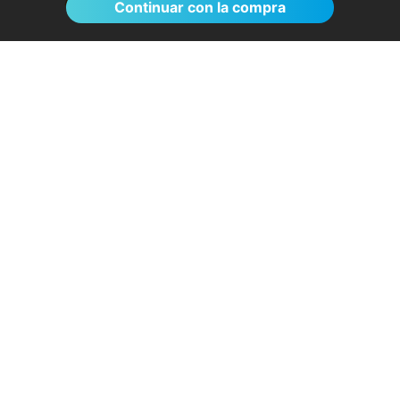
Continuar con la compra
El proceso de reserva fue sumamente
sencillo. La videollamada con la médica resultó
de gran ayuda: me explicó detalladamente las
posibles causas de mi dolencia, me recomendó
medidas para aliviar los síntomas de inmediato y
me indicó los siguientes pasos a seguir según
los resultados de la resonancia.
- Anónimo
04/08/2026
Servicios destacados