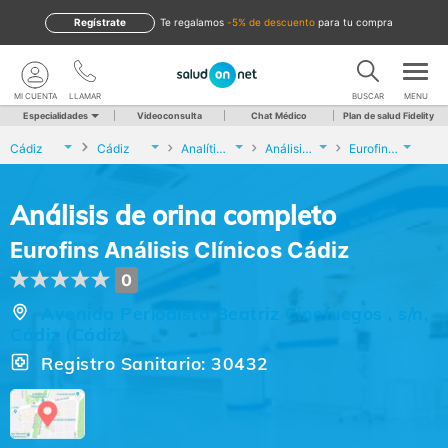
Regístrate
te regalamos
-5% de descuento
para tu compra
MI CUENTA
LLAMAR
BUSCAR
MENU
Especialidades
Videoconsulta
Chat Médico
Plan de salud Fidelity
Cádiz
Cádiz
Analíticas y Genética
Análisis de orina completo
Eurofins Análisis Clínicos Cádiz
Análisis de orina completo
Eurofins Análisis Clínicos Cádiz
0
Avenida Periodista Beatriz Cinefuegos , s/n,
Cádiz (Cádiz)
Registro Sanitario: 30432