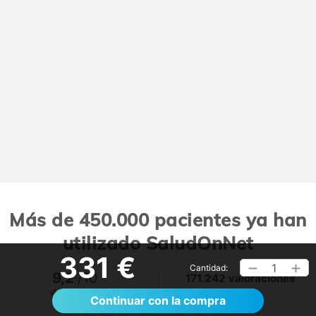
Más de 450.000 pacientes ya han
utilizado SaludOnNet
331 €
1
Cantidad:
9,2
/10
171.242 valoraciones
Ver >
Continuar con la compra