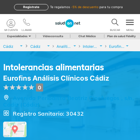
Regístrate
te regalamos
-5% de descuento
para tu compra
MI CUENTA
LLAMAR
BUSCAR
MENU
Especialidades
Videoconsulta
Chat Médico
Plan de salud Fidelity
Cádiz
Cádiz
Analíticas y Genética
Intolerancias alimentarias
Eurofins Análisis Clínicos Cádiz
Intolerancias alimentarias
Eurofins Análisis Clínicos Cádiz
0
Avenida Periodista Beatriz Cinefuegos , s/n,
Cádiz (Cádiz)
Registro Sanitario: 30432