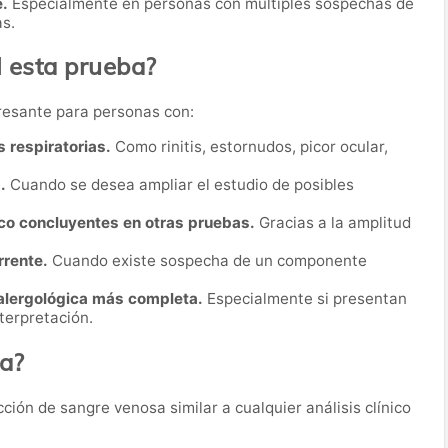
.
Especialmente en personas con múltiples sospechas de
as.
l esta prueba?
resante para personas con:
 respiratorias.
Como rinitis, estornudos, picor ocular,
.
Cuando se desea ampliar el estudio de posibles
oco concluyentes en otras pruebas.
Gracias a la amplitud
rrente.
Cuando existe sospecha de un componente
alergológica más completa.
Especialmente si presentan
nterpretación.
ba?
ión de sangre venosa similar a cualquier análisis clínico