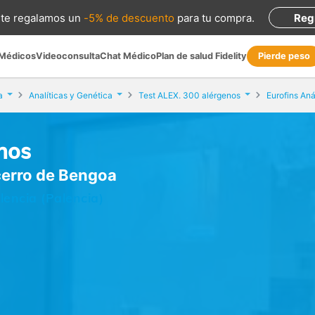
te regalamos
un
-5% de descuento
para tu compra
.
Reg
 Médicos
Videoconsulta
Chat Médico
Plan de salud Fidelity
Pierde peso
a
Analíticas y Genética
Test ALEX. 300 alérgenos
nos
ecerro de Bengoa
lencia (Palencia)