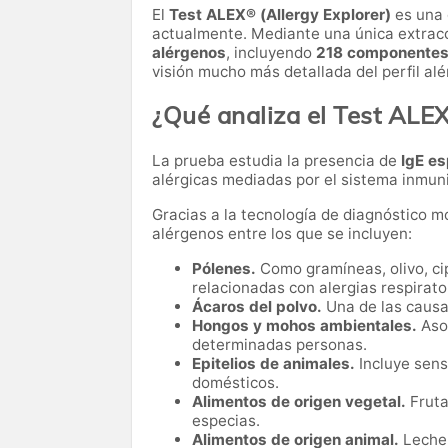
El
Test ALEX® (Allergy Explorer)
es una 
actualmente. Mediante una única extrac
alérgenos
, incluyendo
218 componentes 
visión mucho más detallada del perfil alé
¿Qué analiza el Test ALE
La prueba estudia la presencia de
IgE es
alérgicas mediadas por el sistema inmuni
Gracias a la tecnología de diagnóstico mo
alérgenos entre los que se incluyen:
Pólenes.
Como gramíneas, olivo, ci
relacionadas con alergias respirato
Ácaros del polvo.
Una de las causas
Hongos y mohos ambientales.
Asoc
determinadas personas.
Epitelios de animales.
Incluye sensi
domésticos.
Alimentos de origen vegetal.
Fruta
especias.
Alimentos de origen animal.
Leche,