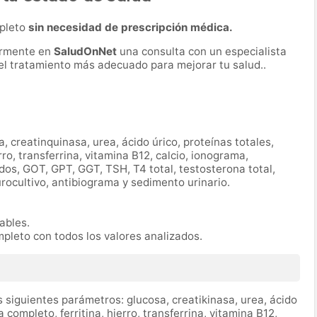
mpleto
sin necesidad de prescripción médica.
ormente en
SaludOnNet
una consulta con un especialista
r el tratamiento más adecuado para mejorar tu salud..
a, creatinquinasa, urea, ácido úrico, proteínas totales,
ro, transferrina, vitamina B12, calcio, ionograma,
ridos, GOT, GPT, GGT, TSH, T4 total, testosterona total,
urocultivo, antibiograma y sedimento urinario.
rables.
mpleto con todos los valores analizados.
 siguientes parámetros: glucosa, creatikinasa, urea, ácido
completo, ferritina, hierro, transferrina, vitamina B12,