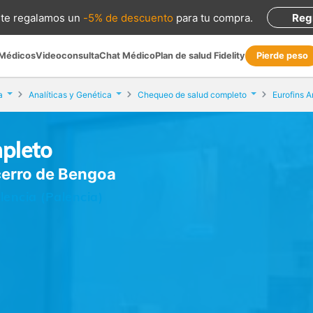
te regalamos
un
-5% de descuento
para tu compra
.
Reg
 Médicos
Videoconsulta
Chat Médico
Plan de salud Fidelity
Pierde peso
a
Analíticas y Genética
Chequeo de salud completo
pleto
ecerro de Bengoa
lencia (Palencia)