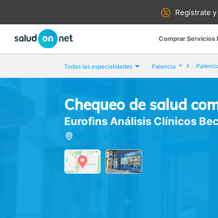
Regístrate y
Comprar Servicios
Palenci
Todas las especialidades
Palencia
Chequeo de salud com
Eurofins Análisis Clínicos B
Calle Becerro de Bengoa, 14, Pa