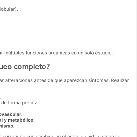
obular).
r múltiples funciones orgánicas en un solo estudio.
queo completo?
ar alteraciones antes de que aparezcan síntomas. Realizar
.
de forma precoz.
iovascular
.
al y metabólico
.
anismo
.
corregirse con cambios en el estilo de vida cuando se