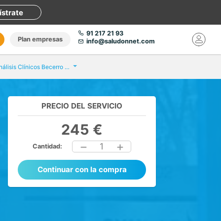
ístrate
91 217 21 93
Plan empresas
info@saludonnet.com
Eurofins Análisis Clínicos Becerro de Bengoa
PRECIO DEL SERVICIO
245 €
1
Cantidad:
Continuar con la compra