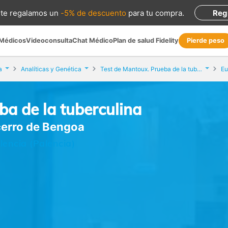
te regalamos
un
-5% de descuento
para tu compra
.
Reg
 Médicos
Videoconsulta
Chat Médico
Plan de salud Fidelity
Pierde peso
a
Analíticas y Genética
Test de Mantoux. Prueba de la tuberculina
ba de la tuberculina
ecerro de Bengoa
lencia (Palencia)