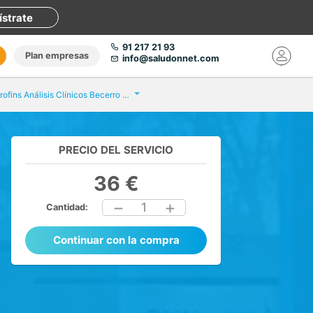
ístrate
91 217 21 93
Plan empresas
info@saludonnet.com
Eurofins Análisis Clínicos Becerro de Bengoa
PRECIO DEL SERVICIO
36 €
1
Cantidad:
Continuar con la compra