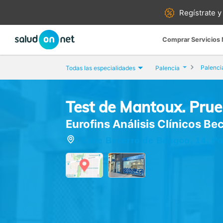
Regístrate y
Comprar Servicios
Palenci
Todas las especialidades
Palencia
Test de Mantoux. Prue
Eurofins Análisis Clínicos B
Calle Becerro de Bengoa, 14, Pa