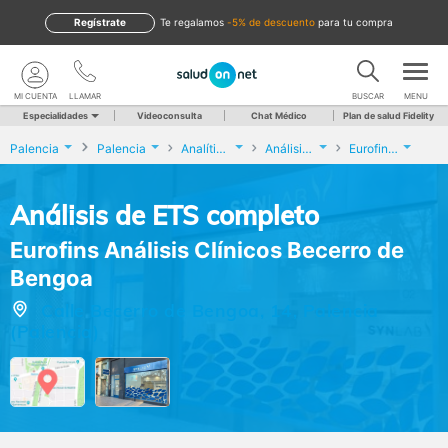
Regístrate
te regalamos
-5% de descuento
para tu compra
MI CUENTA
LLAMAR
BUSCAR
MENU
Especialidades
Videoconsulta
Chat Médico
Plan de salud Fidelity
Palencia
Palencia
Analíticas y Genética
Análisis de ETS completo
Eurofins Análisis Clínicos Becerro de Bengoa
Análisis de ETS completo
Eurofins Análisis Clínicos Becerro de
Bengoa
Calle Becerro de Bengoa, 14, Palencia
(Palencia)