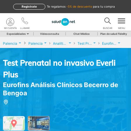
Regístrate
te regalamos
-5% de descuento
para tu compra
MI CUENTA
LLAMAR
BUSCAR
MENU
Especialidades
Videoconsulta
Chat Médico
Plan de salud Fidelity
Palencia
Palencia
Analíticas y Genética
Test Prenatal no invasivo Everli Plus
Eurofins Análisis Clínicos Becerro de Bengoa
Test Prenatal no invasivo Everli
Plus
Eurofins Análisis Clínicos Becerro de
Bengoa
Calle Becerro de Bengoa, 14, Palencia
(Palencia)