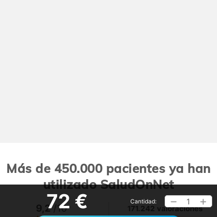
Más de 450.000 pacientes ya han
utilizado SaludOnNet
72 €
1
Cantidad:
9,2
/10
171.242 valoraciones