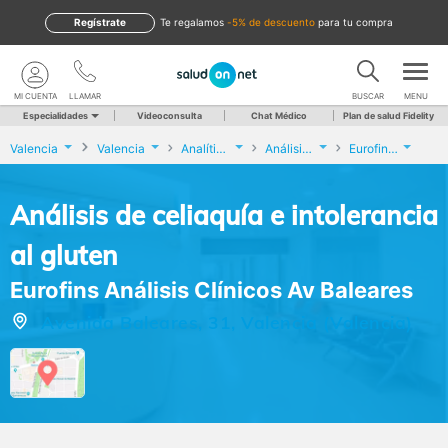
Regístrate
te regalamos
-5% de descuento
para tu compra
MI CUENTA
LLAMAR
BUSCAR
MENU
Especialidades
Videoconsulta
Chat Médico
Plan de salud Fidelity
Valencia
Valencia
Analíticas y Genética
Análisis de celiaquía e intolerancia al gluten
Eurofins Análisis Clínicos Av Baleares
Análisis de celiaquía e intolerancia
al gluten
Eurofins Análisis Clínicos Av Baleares
Avenida Baleares, 31, Valencia (Valencia)