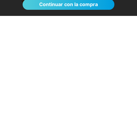
Ver >
Continuar con la compra
El proceso de reserva fue sumamente
sencillo. La videollamada con la médica resultó
de gran ayuda: me explicó detalladamente las
posibles causas de mi dolencia, me recomendó
medidas para aliviar los síntomas de inmediato y
me indicó los siguientes pasos a seguir según
los resultados de la resonancia.
- Anónimo
04/08/2026
Servicios destacados