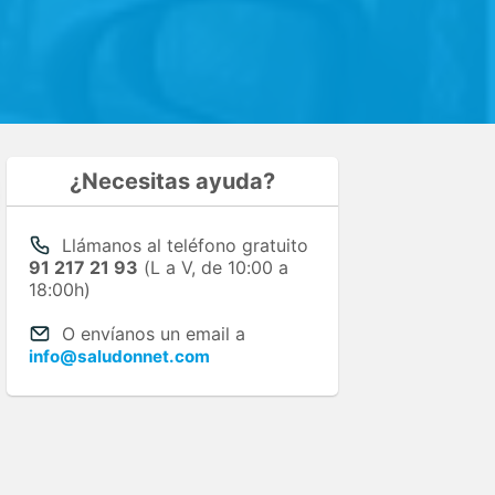
¿Necesitas ayuda?
Llámanos al teléfono gratuito
91 217 21 93
(L a V, de 10:00 a
18:00h)
O envíanos un email a
info@saludonnet.com