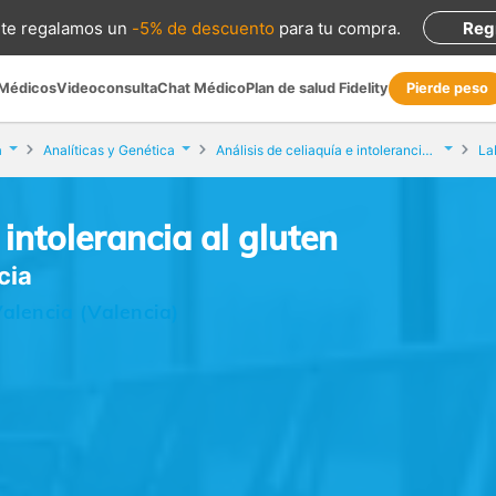
te regalamos
un
-5% de descuento
para tu compra
.
Reg
 Médicos
Videoconsulta
Chat Médico
Plan de salud Fidelity
Pierde peso
a
Analíticas y Genética
Análisis de celiaquía e intolerancia al gluten
La
 intolerancia al gluten
cia
alencia (Valencia)