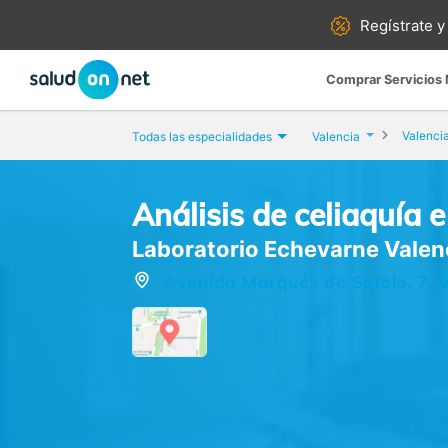
Regístrate y
Comprar Servicios
Valenci
Todas las especialidades
Valencia
Análisis de celiaquía e
Laboratorio Echevarne Valen
Avenida Marqués de Sotelo, 7, V