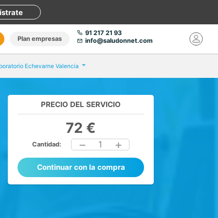
ístrate
91 217 21 93
Plan empresas
info@saludonnet.com
boratorio Echevarne Valencia
PRECIO DEL SERVICIO
72 €
1
Cantidad:
Continuar con la compra