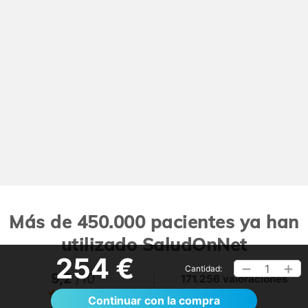
Más de 450.000 pacientes ya han
utilizado SaludOnNet
254 €
1
Cantidad:
9,2
/10
171.256 valoraciones
Ver >
Continuar con la compra