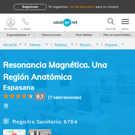
Regístrate
te regalamos
-5% de descuento
para tu compra
MI CUENTA
LLAMAR
BUSCAR
MENU
Especialidades
Videoconsulta
Chat Médico
Plan de salud Fidelity
Alicante
Villena
Radiodiagnóstico
Resonancia Magnética. Una Región Anatómica
Espasana
Resonancia Magnética. Una
Región Anatómica
Espasana
9,1
(7 valoraciones)
Calle Poeta Hassan Rasid, 1, Villena
(Alicante)
Registro Sanitario: 6784