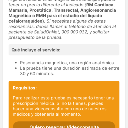
tener un precio diferente al indicado (
RM Cardíaca,
Mamaria, Prostática, Transrectal, Angioresonancia
Magnética o RMN para el estudio del líquido
cefalorraquídeo).
Si
necesitas alguna de estas
resonancias,
d
ebes llamar al teléfono de atención al
paciente de SaludOnNet, 900 900 932, y solicitar
presupuesto de la prueba.
Qué incluye el servicio:
Resonancia magnética, una región anatómica.
La prueba tiene una duración estimada de entre
30 y 60 minutos.
Requisitos:
Para realizar esta prueba es necesario tener una
prescripción médica. Si no la tienes, puedes
hacer una videoconsulta con uno de nuestros
médicos y obtenerla al momento.
Quiero reservar Videoconsulta