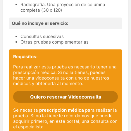
Radiografía. Una proyección de columna
completa (30 x 120)
Qué no incluye el servicio:
Consultas sucesivas
Otras pruebas complementarias
Requisitos:
Para realizar esta prueba es necesario tener una
prescripción médica. Si no la tienes, puedes
hacer una videoconsulta con uno de nuestros
médicos y obtenerla al momento.
Quiero reservar Videoconsulta
Se necesita
prescripción médica
para realizar la
prueba. Si no la tiene le recordamos que puede
adquirir primero, en este portal, una consulta con
el especialista