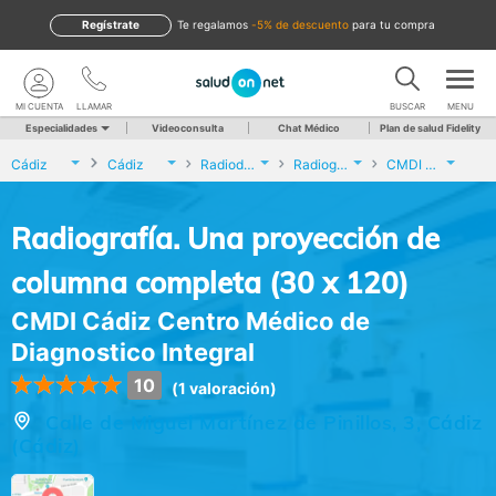
Regístrate
te regalamos
-5% de descuento
para tu compra
MI CUENTA
LLAMAR
BUSCAR
MENU
Especialidades
Videoconsulta
Chat Médico
Plan de salud Fidelity
Cádiz
Cádiz
Radiodiagnóstico
Radiografía. Una proyección de columna completa (30 x 120)
CMDI Cádiz Centro Médico de Diagnostico Integral
Radiografía. Una proyección de
columna completa (30 x 120)
CMDI Cádiz Centro Médico de
Diagnostico Integral
10
(1 valoración)
Calle de Miguel Martínez de Pinillos, 3, Cádiz
(Cádiz)