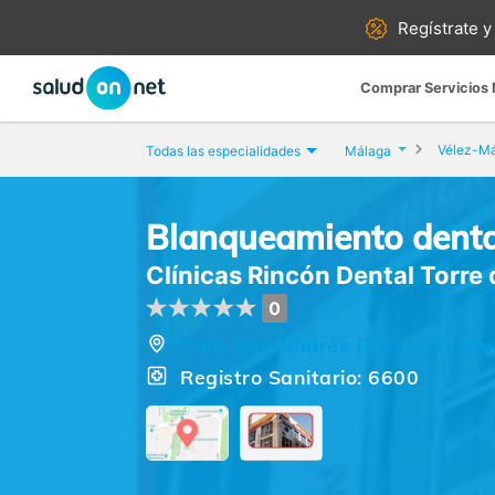
Regístrate y
Comprar Servicios
Vélez-M
Todas las especialidades
Málaga
Blanqueamiento dental
Clínicas Rincón Dental Torre 
0
Calle San Andrés (Torre del Mar
Registro Sanitario: 6600