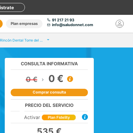
ístrate
91 217 21 93
Plan empresas
info@saludonnet.com
Clínicas Rincón Dental Torre del Mar
CONSULTA INFORMATIVA
0 €
0 €
Comprar consulta
PRECIO DEL SERVICIO
Activar
Plan Fidelity
535 €