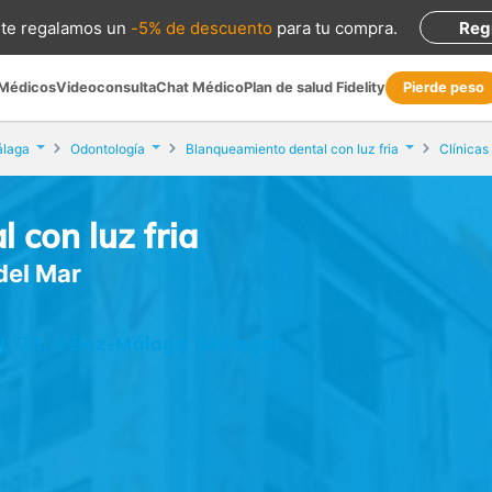
te regalamos
un
-5% de descuento
para tu compra
.
Reg
 Médicos
Videoconsulta
Chat Médico
Plan de salud Fidelity
Pierde peso
álaga
Odontología
Blanqueamiento dental con luz fria
 con luz fria
del Mar
), 23, Vélez-Málaga (Málaga)