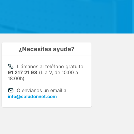
¿Necesitas ayuda?
Llámanos al teléfono gratuito
91 217 21 93
(L a V, de 10:00 a
18:00h)
O envíanos un email a
info@saludonnet.com