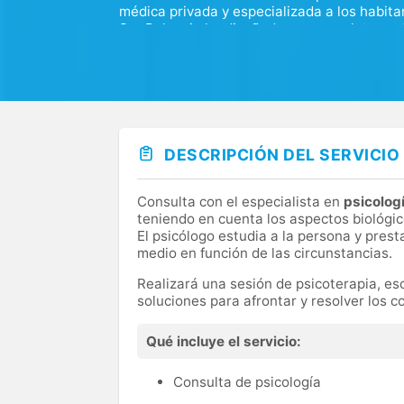
médica privada y especializada a los habita
Sur Palencia ha diseñado una completa cart
las distintas áreas de especialidad médica.
DESCRIPCIÓN DEL SERVICIO
Consulta con el especialista en
psicolog
teniendo en cuenta los aspectos biológico
El psicólogo estudia a la persona y prest
medio en función de las circunstancias.
Realizará una sesión de psicoterapia, e
soluciones para afrontar y resolver los c
Qué incluye el servicio:
Consulta de psicología