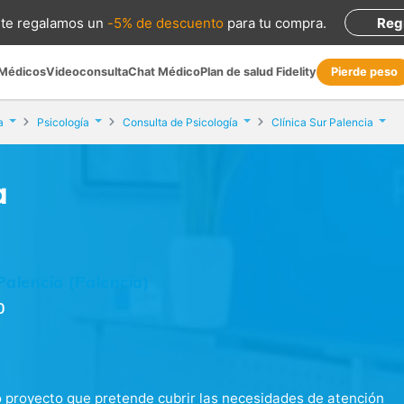
te regalamos
un
-5% de descuento
para tu compra
.
Reg
 Médicos
Videoconsulta
Chat Médico
Plan de salud Fidelity
Pierde peso
a
Psicología
Consulta de Psicología
Clínica Sur Palencia
a
 Palencia (Palencia)
0
o proyecto que pretende cubrir las necesidades de atención