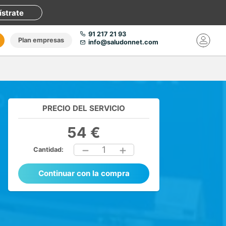
ístrate
91 217 21 93
Plan empresas
info@saludonnet.com
PRECIO DEL SERVICIO
54 €
1
Cantidad:
Continuar con la compra