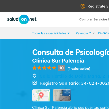
Regístrate y
Comprar Servicios
Palenci
Todas las especialidades
Palencia
Consulta de Psicologí
Clínica Sur Palencia
10
(1 valoración)
Calle Portillo de Doña María, 2,
Registro Sanitario: 34-C24-002
Clínica Sur Palencia abrió sus puertas com