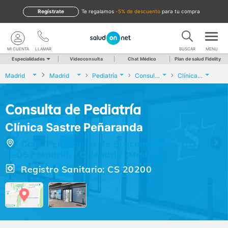
Regístrate
te regalamos
-5% de descuento
para tu compra
MI CUENTA
LLAMAR
BUSCAR
MENU
Especialidades
Videoconsulta
Chat Médico
Plan de salud Fidelity
Madrid
Madrid
Pediatría
Consulta de Pediatría
Clínica Sastre Peñaranda
Consulta de Pediatría
Clínica Sastre Peñaranda
Calle Peñaranda de Bracamonte nº 10
28051 Madrid, 10, Madrid (Madrid)
Registro Sanitario: CS 20200