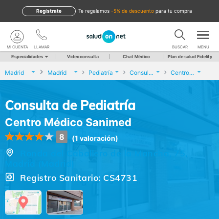
Regístrate
te regalamos
-5% de descuento
para tu compra
MI CUENTA
LLAMAR
BUSCAR
MENU
Especialidades
Videoconsulta
Chat Médico
Plan de salud Fidelity
Madrid
Madrid
Pediatría
Consulta de Pediatría
Centro Médico Sanimed
Consulta de Pediatría
Centro Médico Sanimed
8
(1 valoración)
Ronda del Caballero de la Mancha, 75,
Madrid (Madrid)
Registro Sanitario: CS4731