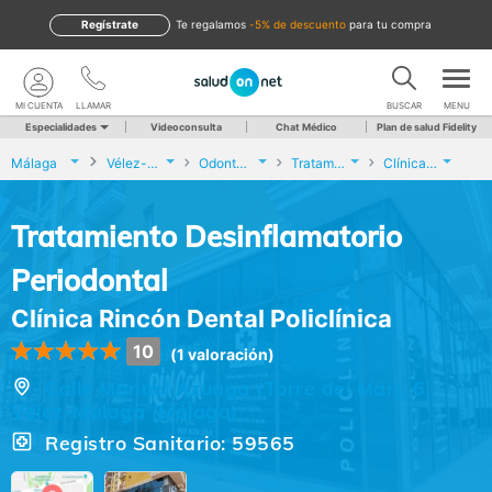
Regístrate
te regalamos
-5% de descuento
para tu compra
MI CUENTA
LLAMAR
BUSCAR
MENU
Especialidades
Videoconsulta
Chat Médico
Plan de salud Fidelity
Málaga
Vélez-Málaga
Odontología
Tratamiento Desinflamatorio Periodontal
Clínica Rincón Dental Policlínica
Tratamiento Desinflamatorio
Periodontal
Clínica Rincón Dental Policlínica
10
(1 valoración)
Calle Manuel Azuaga (Torre del Mar), 6,
Vélez-Málaga (Málaga)
Registro Sanitario: 59565