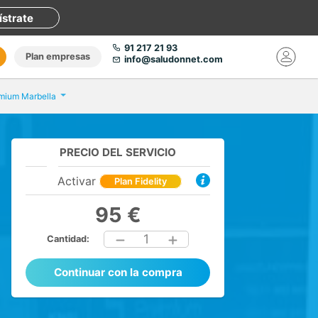
ístrate
91 217 21 93
Plan empresas
info@saludonnet.com
emium Marbella
PRECIO DEL SERVICIO
Activar
Plan Fidelity
95 €
1
Cantidad:
Continuar con la compra