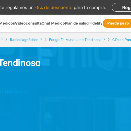
te regalamos
un
-5% de descuento
para tu compra
.
Reg
 Médicos
Videoconsulta
Chat Médico
Plan de salud Fidelity
Pierde peso
Radiodiagnóstico
Ecografía Muscular o Tendinosa
Clínica Pr
 Tendinosa
la (Málaga)