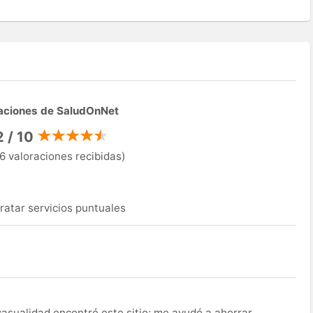
aciones de SaludOnNet
2 / 10
6 valoraciones recibidas)
ratar servicios puntuales
asualidad encontré este sitio; me ayudó a ahorrar