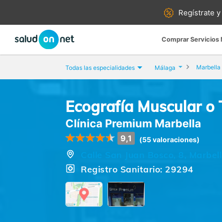
Regístrate y
Comprar Servicios
Marbella
Todas las especialidades
Málaga
Ecografía Muscular o
Clínica Premium Marbella
9,1
(55 valoraciones)
Calle San Juan Bosco, 8, Marbel
Registro Sanitario: 29294