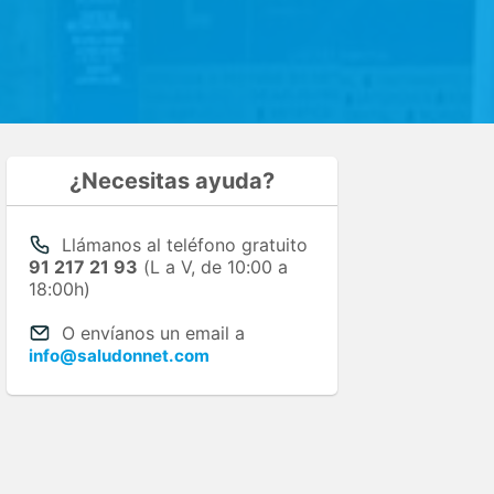
¿Necesitas ayuda?
Llámanos al teléfono gratuito
91 217 21 93
(L a V, de 10:00 a
18:00h)
O envíanos un email a
info@saludonnet.com