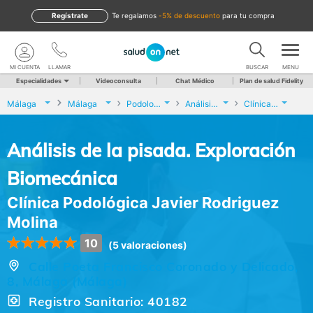
Regístrate
te regalamos
-5% de descuento
para tu compra
MI CUENTA
LLAMAR
BUSCAR
MENU
Especialidades
Videoconsulta
Chat Médico
Plan de salud Fidelity
Málaga
Málaga
Podología
Análisis de la pisada. Exploración Biomecánica
Clínica Podológica Javier Rodriguez Molina
Análisis de la pisada. Exploración
Biomecánica
Clínica Podológica Javier Rodriguez
Molina
10
(5 valoraciones)
Calle Poeta Francisco Coronado y Delicado,
8, Málaga (Málaga)
Registro Sanitario: 40182