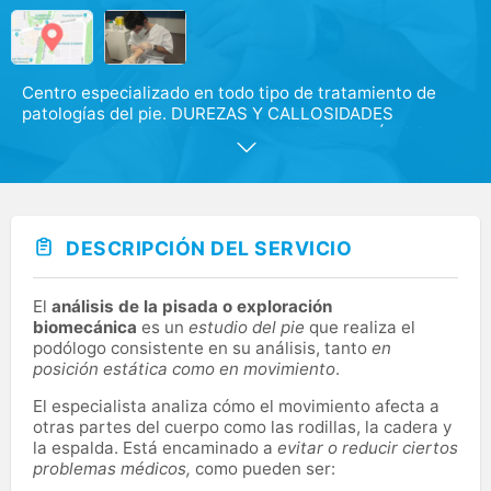
Centro especializado en todo tipo de tratamiento de
patologías del pie. DUREZAS Y CALLOSIDADES
PAPILOMAS HONGOS PLANTILLAS PIE DIABÉTICO
UÑAS ENCARNADAS ORTESIS DE SILICONA
PODOLOGIA INFANTIL PODOLOGIA DEPORTIVA
ESTUDIO DE LA PISADA ESTUDIO DE LA CARRERA
DESCRIPCIÓN DEL SERVICIO
El
análisis de la pisada o exploración
biomecánica
es un
estudio del pie
que realiza el
podólogo consistente en su análisis, tanto
en
posición estática como en movimiento
.
El especialista analiza cómo el movimiento afecta a
otras partes del cuerpo como las rodillas, la cadera y
la espalda. Está encaminado a
evitar o reducir ciertos
problemas médicos,
como pueden ser: