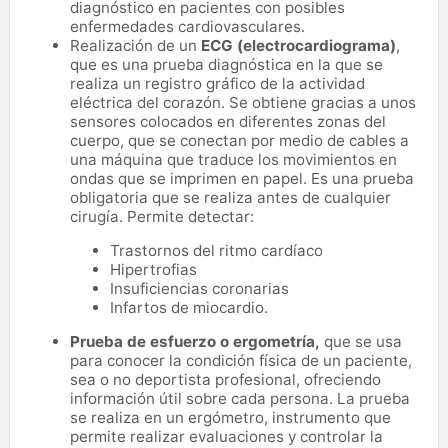
y digitalización de sus servicios. Cuentan con una App
diagnóstico en pacientes con posibles
propia en donde el paciente puede obtener muy
enfermedades cardiovasculares.
fácilmente todos los servicios del hospital. Una amplia
Realización de un
ECG (electrocardiograma)
,
variedad de servicios, con el objetivo de velar por la
que es una prueba diagnóstica en la que se
salud y comodidad del paciente.
realiza un registro gráfico de la actividad
eléctrica del corazón. Se obtiene gracias a unos
sensores colocados en diferentes zonas del
cuerpo, que se conectan por medio de cables a
una máquina que traduce los movimientos en
ondas que se imprimen en papel. Es una prueba
obligatoria que se realiza antes de cualquier
cirugía. Permite detectar:
Trastornos del ritmo cardíaco
Hipertrofias
Insuficiencias coronarias
Infartos de miocardio.
Prueba de esfuerzo o ergometría,
que se usa
para conocer la condición física de un paciente,
sea o no deportista profesional, ofreciendo
información útil sobre cada persona. La prueba
se realiza en un ergómetro, instrumento que
permite realizar evaluaciones y controlar la