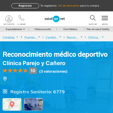
Regístrate
te regalamos
-5% de descuento
para tu compra
MI CUENTA
LLAMAR
BUSCAR
MENU
Especialidades
Videoconsulta
Chat Médico
Plan de salud Fidelity
Córdoba
Puente Genil
Cardiología
Reconocimiento médico deportivo
Clínica Parejo y Cañero
Reconocimiento médico deportivo
Clínica Parejo y Cañero
10
(3 valoraciones)
Calle Cuesta del Molino, 48, Puente Genil
(Córdoba)
Registro Sanitario: 6779