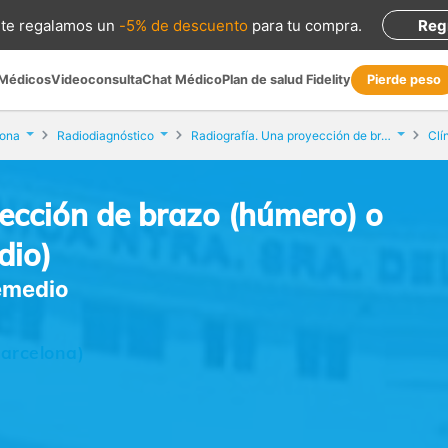
te regalamos
un
-5% de descuento
para tu compra
.
Reg
 Médicos
Videoconsulta
Chat Médico
Plan de salud Fidelity
Pierde peso
lona
Radiodiagnóstico
Radiografía. Una proyección de brazo (húmero) o antebrazo (cúbito y radio)
ección de brazo (húmero) o
dio)
Remedio
Barcelona)