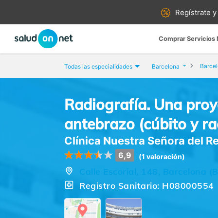
Regístrate y
Comprar Servicios
Barce
Todas las especialidades
Barcelona
Radiografía. Una proy
antebrazo (cúbito y ra
Clínica Nuestra Señora del 
6,9
(1 valoración)
Calle Escorial, 148, Barcelona (
Registro Sanitario: H08000554