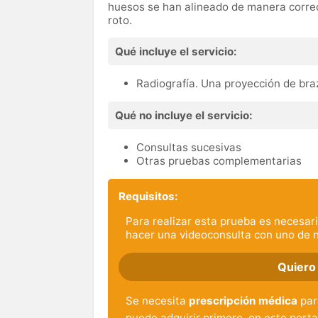
huesos se han alineado de manera corre
roto.
Qué incluye el servicio:
Radiografía. Una proyección de bra
Qué no incluye el servicio:
Consultas sucesivas
Otras pruebas complementarias
Requisitos:
Para realizar esta prueba es necesari
hacer una videoconsulta con uno de 
Quiero
Se necesita
prescripción médica
para
puede adquirir primero, en este porta