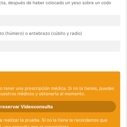
cta, después de haber colocado un yeso sobre un codo
zo (húmero) o antebrazo (cúbito y radio)
o tener una prescripción médica. Si no la tienes, puedes
nuestros médicos y obtenerla al momento.
 reservar Videoconsulta
 realizar la prueba. Si no la tiene le recordamos que
l, una consulta con el especialista