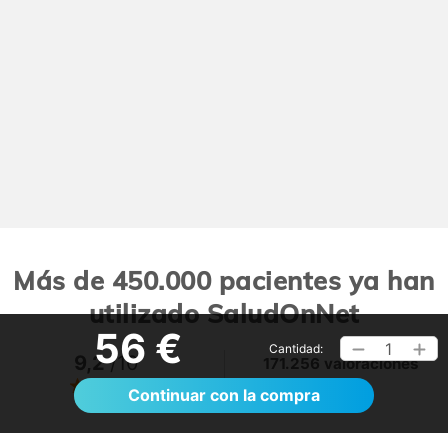
Más de 450.000 pacientes ya han
utilizado SaludOnNet
56 €
1
Cantidad:
9,2
/10
171.256 valoraciones
Ver >
Continuar con la compra