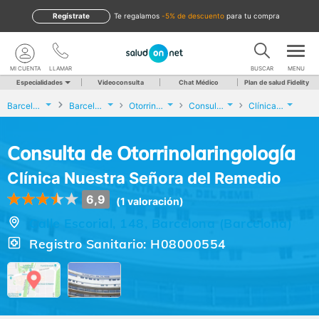
Regístrate
te regalamos
-5% de descuento
para tu compra
MI CUENTA
LLAMAR
BUSCAR
MENU
Especialidades
Videoconsulta
Chat Médico
Plan de salud Fidelity
Barcelona
Barcelona
Otorrinolaringología
Consulta de Otorrinolaringología
Clínica Nuestra Señora del Remedio
Consulta de Otorrinolaringología
Clínica Nuestra Señora del Remedio
6,9
(1 valoración)
Calle Escorial, 148, Barcelona (Barcelona)
Registro Sanitario: H08000554