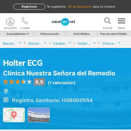
Regístrate
te regalamos
-5% de descuento
para tu compra
MI CUENTA
LLAMAR
BUSCAR
MENU
Especialidades
Videoconsulta
Chat Médico
Plan de salud Fidelity
Barcelona
Barcelona
Cardiología
Holter ECG
Clínica Nuestra Señora del Remedio
Holter ECG
Clínica Nuestra Señora del Remedio
6,9
(1 valoración)
Calle Escorial, 148, Barcelona (Barcelona)
Registro Sanitario: H08000554