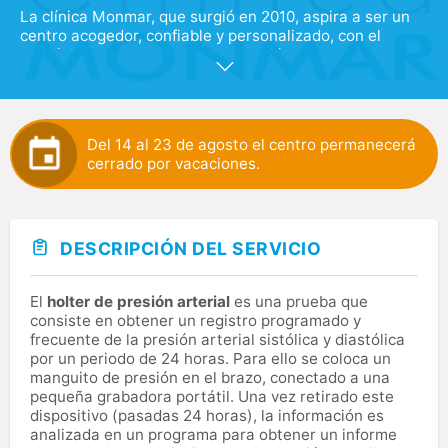
La clínica Monmar, que surgió en 2010, aspira a ser un
centro acogedor, confiable y personalizado, con el
propósito de establecer una conexión cercana con los
pacientes. Nos esforzamos por tratar a cada paciente
teniendo en cuenta su entorno familiar y circunstancias
que le rodean.
Del 14 al 23 de agosto el centro permanecerá
Además de esta atención centrada en el paciente,
cerrado por vacaciones.
valoramos la innovación, la tecnología actualizada y la
formación continua de nuestros profesionales como
aspectos fundamentales en la medicina moderna. Esto
se refleja en nuestro equipo de más de 20 especialistas,
quienes combinan experiencia, preparación y un
DESCRIPCIÓN DEL SERVICIO
constante deseo de mejora tanto en lo humano como en
lo profesional.
El
holter de presión arterial
es una prueba que
consiste en obtener un registro programado y
frecuente de la presión arterial sistólica y diastólica
por un periodo de 24 horas. Para ello se coloca un
manguito de presión en el brazo, conectado a una
pequeña grabadora portátil. Una vez retirado este
dispositivo (pasadas 24 horas), la información es
analizada en un programa para obtener un informe