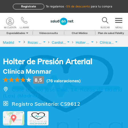
Regístrate
te regalamos
-5% de descuento
para tu compra
MI CUENTA
LLAMAR
BUSCAR
MENU
Especialidades
Videoconsulta
Chat Médico
Plan de salud Fidelity
Madrid
Rozas de Madrid (Las)
Cardiología
Holter de Presión Arterial
Clínica Monmar
Holter de Presión Arterial
Clínica Monmar
8,5
(76 valoraciones)
Calle Camilo José Cela, 14, Rozas de Madrid
(Las) (Madrid)
Registro Sanitario: CS9612