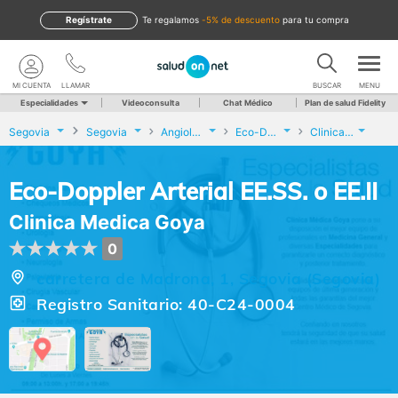
Regístrate
te regalamos
-5% de descuento
para tu compra
MI CUENTA
LLAMAR
BUSCAR
MENU
Especialidades
Videoconsulta
Chat Médico
Plan de salud Fidelity
Segovia
Segovia
Angiología y Cirugía Vascular
Eco-Doppler Arterial EE.SS. o EE.II
Clinica Medica Goya
Eco-Doppler Arterial EE.SS. o EE.II
Clinica Medica Goya
0
carretera de Madrona, 1, Segovia (Segovia)
Registro Sanitario: 40-C24-0004