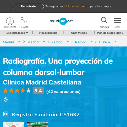
Regístrate
te regalamos
-5% de descuento
para tu compra
MI CUENTA
LLAMAR
BUSCAR
MENU
Especialidades
Videoconsulta
Chat Médico
Plan de salud Fidelity
Madrid
Madrid
Radiodiagnóstico
Radiografía. Una proyección de columna dorsal-lumbar
Clínica Madrid Castellana
Radiografía. Una proyección de
columna dorsal-lumbar
Clínica Madrid Castellana
8,4
(42 valoraciones)
Paseo de la Castellana, 170, Madrid
(Madrid)
Registro Sanitario: CS1632