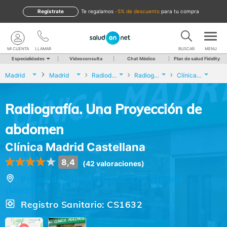
Regístrate
te regalamos
-5% de descuento
para tu compra
MI CUENTA
LLAMAR
BUSCAR
MENU
Especialidades
Videoconsulta
Chat Médico
Plan de salud Fidelity
Madrid
Madrid
Radiodiagnóstico
Radiografía. Una Proyección de abdomen
Clínica Madrid Castellana
Radiografía. Una Proyección de
abdomen
Clínica Madrid Castellana
8,4
(42 valoraciones)
Paseo de la Castellana, 170, Madrid
(Madrid)
Registro Sanitario: CS1632