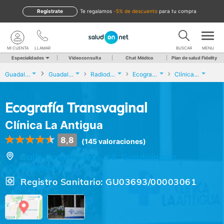
Regístrate
te regalamos
-5% de descuento
para tu compra
MI CUENTA
LLAMAR
BUSCAR
MENU
Especialidades
Videoconsulta
Chat Médico
Plan de salud Fidelity
Guadalajara
Guadalajara
Radiodiagnóstico
Ecografía Transvaginal
Clínica La Antigua
Ecografía Transvaginal
Clínica La Antigua
8,8
(145 valoraciones)
Calle Constitución, 18, Guadalajara
(Guadalajara)
Registro Sanitario: GU03693/00003061