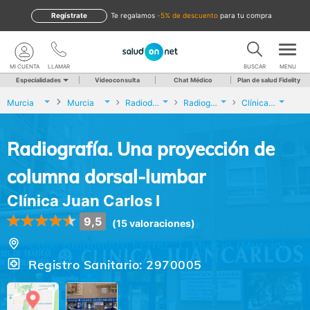
Regístrate
te regalamos
-5% de descuento
para tu compra
MI CUENTA
LLAMAR
BUSCAR
MENU
Especialidades
Videoconsulta
Chat Médico
Plan de salud Fidelity
Murcia
Murcia
Radiodiagnóstico
Radiografía. Una proyección de columna dorsal-lumbar
Clínica Juan Carlos I
Radiografía. Una proyección de
columna dorsal-lumbar
Clínica Juan Carlos I
9,5
(15 valoraciones)
Calle Baldomero Ferrer, 1, Murcia (Murcia)
Registro Sanitario: 2970005