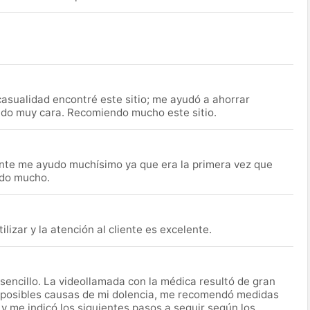
asualidad encontré este sitio; me ayudó a ahorrar
ido muy cara. Recomiendo mucho este sitio.
nte me ayudo muchísimo ya que era la primera vez que
udo mucho.
lizar y la atención al cliente es excelente.
encillo. La videollamada con la médica resultó de gran
 posibles causas de mi dolencia, me recomendó medidas
 y me indicó los siguientes pasos a seguir según los