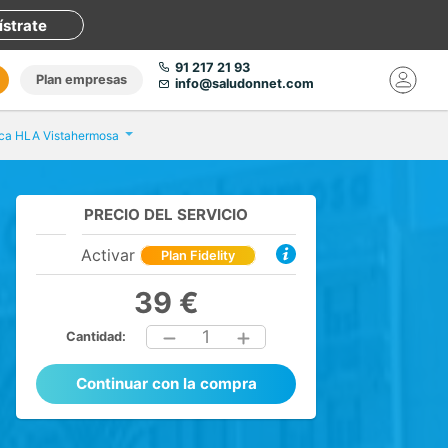
ístrate
91 217 21 93
Plan empresas
info@saludonnet.com
ica HLA Vistahermosa
PRECIO DEL SERVICIO
Activar
Plan Fidelity
39 €
1
Cantidad:
Continuar con la compra