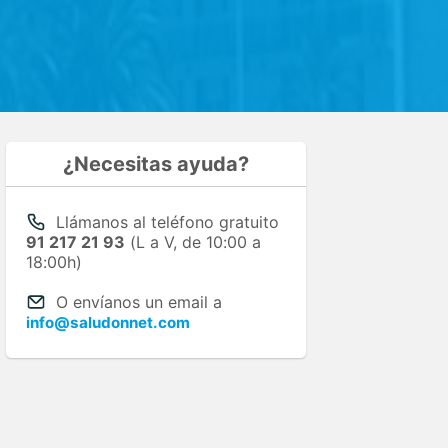
¿Necesitas ayuda?
Llámanos al teléfono gratuito
91 217 21 93
(L a V, de 10:00 a
18:00h)
O envíanos un email a
info@saludonnet.com