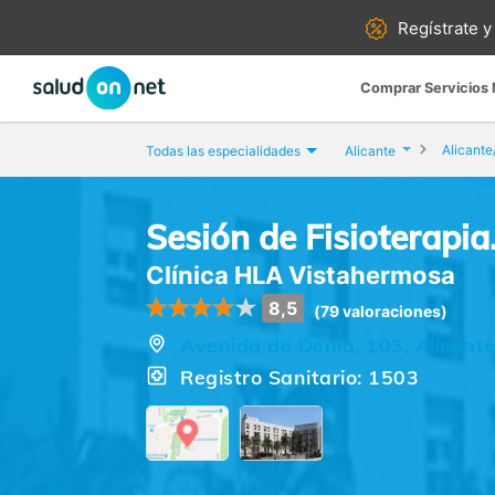
Regístrate y
Comprar Servicios
Alicante
Todas las especialidades
Alicante
Sesión de Fisioterapi
Clínica HLA Vistahermosa
8,5
(79 valoraciones)
Avenida de Denia, 103, Alicante
Registro Sanitario: 1503