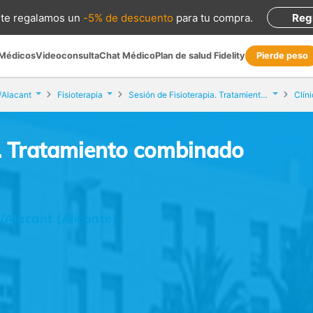
te regalamos
un
-5% de descuento
para tu compra
.
Reg
 Médicos
Videoconsulta
Chat Médico
Plan de salud Fidelity
Pierde peso
/Alacant
Fisioterapia
Sesión de Fisioterapia. Tratamiento combinado
Clín
a. Tratamiento combinado
/Alacant (Alicante)