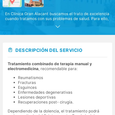
En Clínica Gran Alacant buscamos el trato de excelencia
cuando tratamos con sus problemas de salud. Para ello,
el servicio de Medicina General cuenta con expertos
profesionales que evaluarán su situación desde una
perspectiva global.
DESCRIPCIÓN DEL SERVICIO
Tratamiento combinado de terapia manual y
electromedicina
, recomendable para:
Reumatismos
Fracturas
Esguinces
Enfermedades degenerativas
Lesiones deportivas
Recuperaciones post- cirugía.
Dependiendo de la dolencia, el tratamiento podrá