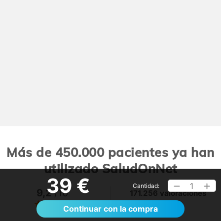
Más de 450.000 pacientes ya han
utilizado SaludOnNet
39 €
1
Cantidad:
9,2
/10
171.256 valoraciones
Ver >
Continuar con la compra