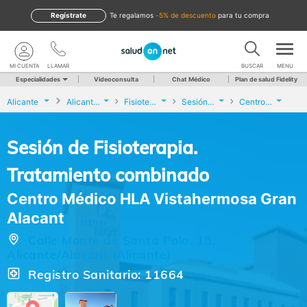
Regístrate
te regalamos
-5% de descuento
para tu compra
MI CUENTA
LLAMAR
BUSCAR
MENU
Especialidades
Videoconsulta
Chat Médico
Plan de salud Fidelity
Alicante
Alicante/Alacant
Fisioterapia
Sesión de Fisioterapia. Tratamiento combinado
Centro Médico HLA Vistahermosa Gran Alacant
Sesión de Fisioterapia.
Tratamiento combinado
Centro Médico HLA Vistahermosa Gran
Alacant
Calle Monte de Santa Pola, 15,
Alicante/Alacant (Alicante)
Registro Sanitario: 11664