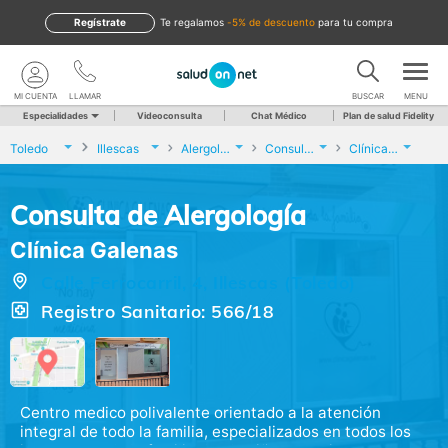
Regístrate
te regalamos
-5% de descuento
para tu compra
MI CUENTA
LLAMAR
BUSCAR
MENU
Especialidades
Videoconsulta
Chat Médico
Plan de salud Fidelity
Toledo
Illescas
Alergología
Consulta de Alergología
Clínica Galenas
Consulta de Alergología
Clínica Galenas
Calle Ferrocarril, 4, Illescas (Toledo)
Registro Sanitario: 566/18
Centro medico polivalente orientado a la atención
integral de todo la familia, especializados en todos los