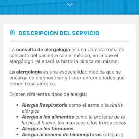
integrantes de la familia desde niños a ancianos.
Ofrecemos una atención personalizada con personal
altamente cualificado y de gran calidad humana, en un
ambiente único, confortable y con una amplia dotación
de medios.
DESCRIPCIÓN DEL SERVICIO
La
consulta de alergología
es una primera toma de
contacto del paciente con el médico, en la que el
alergólogo rellenará la historia clínica del mismo.
La alergología
es una especialidad médica que se
encarga de diagnosticar y tratar enfermedades que
tienen base alérgica.
Existen diferentes tipos de alergia:
Alergia Respiratoria
como el
asma
o la
rinitis
alérgica
Alergia a los alimentos
como
la
proteína de la
leche
, el
huevo
, los
mariscos
o los
frutos secos
Alergia a los fármacos
Alergia al veneno de himenópteros
(abejas y